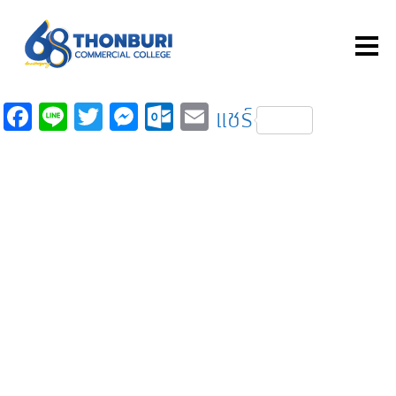
Fa
Li
T
M
O
E
แชร์
c
n
wi
es
ut
m
e
e
tt
se
lo
ail
b
er
n
o
o
ge
k.
o
r
c
k
o
m