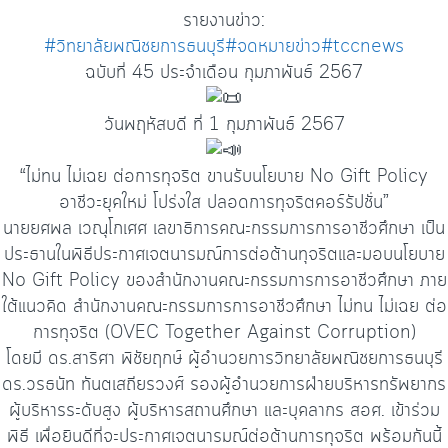
รายงานข่าว:
#วิทยาลัยพณิชยการธนบุรี
#จดหมายข่าว
#tccnews
ฉบับที่ 45 ประจำเดือน กุมภาพันธ์ 2567
วันพฤหัสบดี ที่ 1 กุมภาพันธ์ 2567
“ไม่ทน ไม่เฉย ต่อการทุจริต ขานรับนโยบาย No Gift Policy
อาชีวะยุคใหม่ โปร่งใส ปลอดการทุจริตคอร์รัปชั่น”
นายยศพล เวณุโกเศศ เลขาธิการคณะกรรมการการอาชีวศึกษา เป็น
ประธานในพิธีประกาศเจตนารมณ์การต่อต้านทุจริตและมอบนโยบาย
No Gift Policy ของสำนักงานคณะกรรมการการอาชีวศึกษา ภาย
ใต้แนวคิด สำนักงานคณะกรรมการการอาชีวศึกษา ไม่ทน ไม่เฉย ต่อ
การทุจริต (OVEC Together Against Corruption)
โดยมี ดร.สาริศา พิชัยฤกษ์ ผู้อำนวยการวิทยาลัยพณิชยการธนบุรี
ดร.วรธนัท ทันตเสถียรวงศ์ รองผู้อำนวยการฝ่ายบริหารทรัพยากร
ผู้บริหารระดับสูง ผู้บริหารสถานศึกษา และบุคลากร สอศ. เข้าร่วม
พิธี เพื่อยินดีที่จะประกาศเจตนารมณ์ต่อต้านการทุจริต พร้อมกันนี้