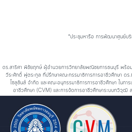
o
ge
k.
o
r
c
k
o
m
“ประชุมหารือ การพัฒนาศูนย์บร
ดร.สาริศา พิชัยฤกษ์ ผู้อำนวยการวิทยาลัยพณิชยการธนบุรี พร้
วีระศักดิ์ ฟูตระกูล ที่ปรึกษาคณะกรรมาธิการการอาชีวศึกษา ด
โซลูชันส์ จำกัด และคณะอนุกรรมาธิการการอาชีวศึกษา ในการเ
อาชีวศึกษา (CVM) และการจัดการอาชีวศึกษาระบบทวิวุฒิ สา