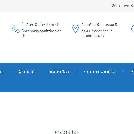
20 บางแวก 3 
โทรศัพท์: 02-467-0571
วิทยาลัยพณิชยการธนบุรี
Saraban@panitthon.ac.
สถาบันการอาชีวศึกษา
th
กรุงเทพมหานคร
ษา
ฝ่ายงาน
แผนกวิชา
ระบบสารสนเทศ
ห
รายงานข่าว: