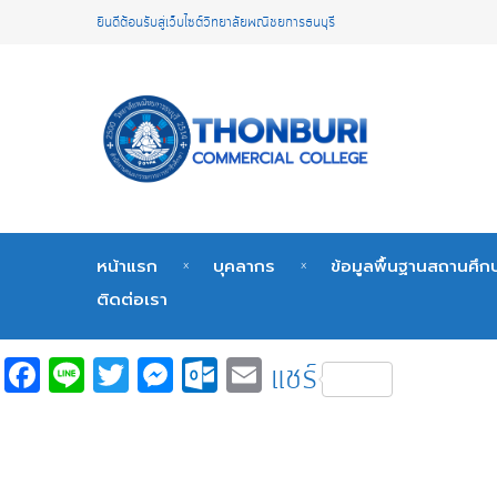
ยินดีต้อนรับสู่เว็บไซต์วิทยาลัยพณิชยการธนบุรี
หน้าแรก
บุคลากร
ข้อมูลพื้นฐานสถานศึก
ติดต่อเรา
Fa
Li
T
M
O
E
แชร์
c
n
wi
es
ut
m
e
e
tt
se
lo
ail
b
er
n
o