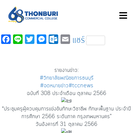
Fa
Li
T
M
O
E
แชร์
c
n
wi
es
ut
m
e
e
tt
se
lo
ail
b
er
n
o
รายงานข่าว:
o
ge
k.
#วิทยาลัยพณิชยการธนบุรี
o
r
c
#จดหมายข่าว
#tccnews
ฉบับที่ 308 ประจำเดือน ตุลาคม 2566
k
o
m
“ประชุมครูผู้ควบคุมการแข่งขันทักษะวิชาชีพ ทักษะพื้นฐาน ประจำปี
การศึกษา 2566 ระดับภาค กรุงเทพมหานคร”
วันอังคารที่ 31 ตุลาคม 2566