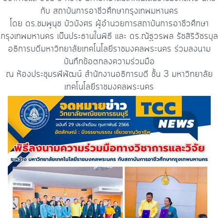
กับ สถาบันการอาชีวศึกษากรุงเทพมหานคร
โดย ดร.ชมพูนุช บัวบังศร ผู้อำนวยการสถาบันการอาชีวศึกษา
กรุงเทพมหานคร เป็นประธานในพิธี และ ดร.ณัฐวรพล รัชสิริวัชรบุล
อธิการบดีมหาวิทยาลัยเทคโนโลยีราชมงคลพระนคร ร่วมลงนาม
บันทึกข้อตกลงความร่วมมือ
ณ ห้องประชุมรพีพัฒน์ สำนักงานอธิการบดี ชั้น 3 มหาวิทยาลัย
เทคโนโลยีราชมงคลพระนคร