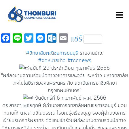
Fa
Li
T
M
O
E
แชร์
c
n
wi
es
ut
m
#วิทยาลัยพณิชยการธนบุรี
รายงานข่าว:
e
e
tt
se
lo
ail
#จดหมายข่าว
#tccnews
b
er
n
o
ฉบับที่ 29 ประจำเดือน กุมภาพันธ์ 2566
o
ge
k.
“พิธีลงนามความร่วมมือทางวิชาการและวิจัย ระหว่าง มหาวิทยาลัย
o
r
c
เทคโนโลยีราชมงคลพระนคร กับ สถาบันการอาชีวศึกษา
กรุงเทพมหานคร”
k
o
วันจันทร์ที่ 6 กุมภาพันธ์ พ.ศ. 2566
m
ดร.สาริศา พิชัยฤกษ์ ผู้อำนวยการวิทยาลัยพณิชยการธนบุรี มอบ
หมายให้ นางสาววิไลวรรณ โรจณรุ่งเรืองบุญ รองผู้อำนวยการ
ฝ่ายบริหารทรัพยากร ตัวแทนเข้าร่วมพิธีลงนามความร่วมมือทาง
วิชาการและวิจัย ระหว่าง มหาวิทยาลัยเทคโนโลยีราชมงคลพระนคร