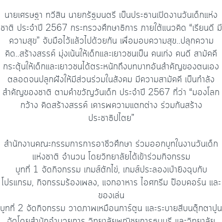
นายเศรษฐา ทวีสิน นายกรัฐมนตรี เป็นประธานเปิดงานวันเด็กแห่ง
ชาติ ประจำปี 2567 กระทรวงศึกษาธิการ ภายใต้แนวคิด “เรียนดี มี
ความสุข” จับมือไว้แล้วไปด้วยกัน เพื่อมอบความสุข..ปลุกความ
คิด..สร้างสรรค์ มุ่งเน้นให้เด็กและเยาวชนเป็น คนเก่ง คนดี สามัคคี
กระตุ้นให้เด็กและเยาวชนได้ตระหนักถึงบทบาทอันสำคัญของตนเอง
ตลอดจนปลูกฝังให้มีส่วนร่วมในสังคม มีความสามัคคี เป็นกำลัง
สำคัญของชาติ ตามคำขวัญวันเด็ก ประจำปี 2567 ที่ว่า “มองโลก
กว้าง คิดสร้างสรรค์ เคารพความแตกต่าง ร่วมกันสร้าง
ประชาธิปไตย”
สำนักงานคณะกรรมการการอาชีวศึกษา ร่วมออกบูทในงานวันเด็ก
แห่งชาติ จำนวน โดยวิทยาลัยได้เข้าร่วมกิจกรรม
บูทที่ 1 จัดกิจกรรม เกมส์ตักไข่, เกมส์ประลองเป่ายิงฉุบกับ
โปรแกรม, กิจกรรมร้องเพลง, แจกอาหาร ไอศกรีม ป๊อบคอร์น และ
ของเล่น
บูทที่ 2 จัดกิจกรรม วาดภาพเหมือนการ์ตูน และระบายสีบนตุ๊กตาปูน
จัดโดยสำนักอำนวยการ วิทยาลัยพณิชยการธนบุรี และวิทยาลัย