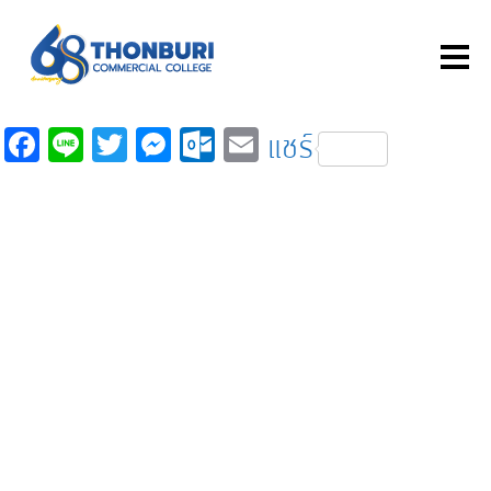
Fa
Li
T
M
O
E
แชร์
c
n
wi
es
ut
m
e
e
tt
se
lo
ail
b
er
n
o
o
ge
k.
o
r
c
k
o
m