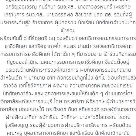
วิกรัยเจิดเจริญ ที่ปรึกษา รมว.ศธ., นางสาวอรพินทร์ เพชรทัต
เลขานุการ รมว.ศธ., นายอรรถพล สังขวาสี ปลัด ศธ. รวมทั้งผู้
บริหารระดับสูง ข้าราชการ ผู้ปกครอง นักเรียน นักศึกษาจำนวนมาก
เข้าร่วม
พร้อมกันนี้ ว่าที่ร้อยตรี ธนุ วงษ์จินดา เลขาธิการคณะกรรมการการ
อาชีวศึกษา และเรืออากาศโท สมพร ปานดำ รองเลขาธิการคณะ
กรรมการการอาชีวศึกษา ได้พาเด็ก ๆ ที่มาร่วมงาน เข้าร่วมกิจกรรม
ที่บูธของสำนักงานคณะกรรมการการอาชีวศึกษา ซึ่งจัดตั้งอยู่
บริเวณด้านหน้ากระทรวงศึกษาธิการ พบกับกิจกรรมสนุกสนาน
สำหรับเด็ก ๆ มากมาย อาทิ กิจกรรมปาลูกโป่ง ตักไข่ ตอบคำถามชิง
รางวัล เวทีโชว์ศักยภาพ ผลงาน ความสามารถพิเศษของนักเรียน
นักศึกษาอาชีวะ และแจกอาหารและขนมให้กับเด็ก ๆ ดำเนินการโดย
วิทยาลัยพณิชยการธนบุรี โดย ดร.สาริศา พิชัยฤกษ์ ผู้อำนวยการวิ
ทยาลัยฯ มอบหมายให้ ดร.จีรเดช ทันตเสถียรวงศ์ รองผู้อำนวยการ
ฝ่ายพัฒนากิจการนักเรียน นักศึกษา นางสาววิไลวรรณ โรจณ
รุ่งเรืองบุญ รองผู้อำนวยการฝ่ายบริหารทรัพยากร พร้อมด้วย
คณะครู บุคลากรทางการศึกษา และนักเรียน นักศึกษาวิทยาลัย