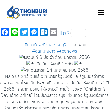
Fa
Li
T
M
O
E
แชร์
c
n
wi
es
ut
m
#วิทยาลัยพณิชยการธนบุรี
รายงานข่าว:
e
e
tt
se
lo
ail
#จดหมายข่าว
#tccnews
b
er
n
o
ฉบับที่ 6 ประจำเดือน มกราคม 2566
o
ge
k.
“
วันเด็กแห่งชาติ 2566
“
o
r
c
วันเสาร์ที่ 14 มกราคม พ.ศ. 2566
พล.อ.ประยุทธ์ จันทร์โอชา นายกรัฐมนตรี และรัฐมนตรีว่าการ
k
o
กระทรวงกลาโหม เป็นประธานเปิดงานฉลองวันเด็กแห่งชาติ ประจำปี
m
2566 “รู้หน้าที่ มีวินัย ใฝ่ความดี” ภายใต้แนวคิด “Children’s
Day เด็กดี วิถีไทย” โดยมีนางสาวตรีนุช เทียนทอง รัฐมนตรีว่าการ
กระทรวงศึกษาธิการ พร้อมด้วยคุณหญิงกัลยา โสภณพนิช​
รัฐมนตรีช่วยว่าการกระทรวงศึกษาธิการ, นางสาวสมปรารถนา