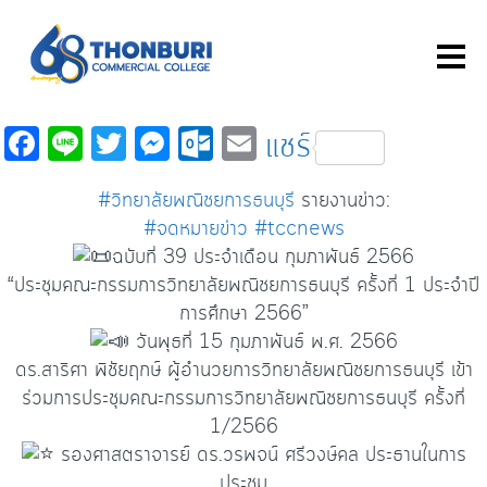
Fa
Li
T
M
O
E
แชร์
c
n
wi
es
ut
m
#วิทยาลัยพณิชยการธนบุรี
รายงานข่าว:
e
e
tt
se
lo
ail
#จดหมายข่าว
#tccnews
b
er
n
o
ฉบับที่ 39 ประจำเดือน กุมภาพันธ์ 2566
o
ge
k.
“ประชุมคณะกรรมการวิทยาลัยพณิชยการธนบุรี ครั้งที่ 1 ประจำปี
o
r
c
การศึกษา 2566”
วันพุธที่ 15 กุมภาพันธ์ พ.ศ. 2566
k
o
ดร.สาริศา พิชัยฤกษ์ ผู้อำนวยการวิทยาลัยพณิชยการธนบุรี เข้า
m
ร่วมการประชุมคณะกรรมการวิทยาลัยพณิชยการธนบุรี ครั้งที่
1/2566
รองศาสตราจารย์ ดร.วรพจน์ ศรีวงษ์คล ประธานในการ
ประชุม