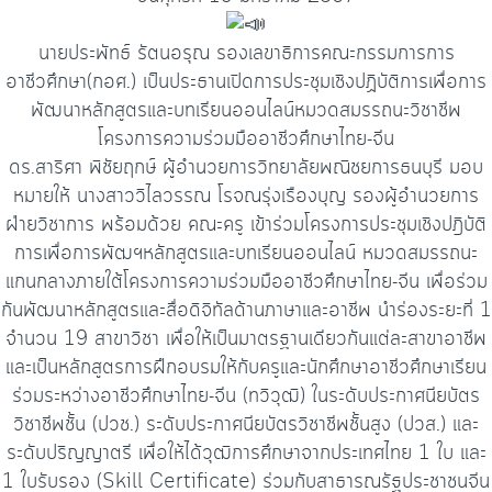
นายประพัทธ์ รัตนอรุณ รองเลขาธิการคณะกรรมการการ
อาชีวศึกษา(กอศ.) เป็นประธานเปิดการประชุมเชิงปฏิบัติการเพื่อการ
พัฒนาหลักสูตรและบทเรียนออนไลน์หมวดสมรรถนะวิชาชีพ
โครงการความร่วมมืออาชีวศึกษาไทย-จีน
ดร.สาริศา พิชัยฤกษ์ ผู้อำนวยการวิทยาลัยพณิชยการธนบุรี มอบ
หมายให้ นางสาววิไลวรรณ โรจณรุ่งเรืองบุญ รองผู้อำนวยการ
ฝ่ายวิชาการ พร้อมด้วย คณะครู เข้าร่วมโครงการประชุมเชิงปฎิบัติ
การเพื่อการพัฒฯหลักสูตรและบทเรียนออนไลน์ หมวดสมรรถนะ
แกนกลางภายใต้โครงการความร่วมมืออาชีวศึกษาไทย-จีน เพื่อร่วม
กันพัฒนาหลักสูตรและสื่อดิจิทัลด้านภาษาและอาชีพ นำร่องระยะที่ 1
จำนวน 19 สาขาวิชา เพื่อให้เป็นมาตรฐานเดียวกันแต่ละสาขาอาชีพ
และเป็นหลักสูตรการฝึกอบรมให้กับครูและนักศึกษาอาชีวศึกษาเรียน
ร่วมระหว่างอาชีวศึกษาไทย-จีน (ทวิวุฒิ) ในระดับประกาศนียบัตร
วิชาชีพชั้น (ปวช.) ระดับประกาศนียบัตรวิชาชีพชั้นสูง (ปวส.) และ
ระดับปริญญาตรี เพื่อให้ได้วุฒิการศึกษาจากประเทศไทย 1 ใบ และ
1 ใบรับรอง (Skill Certificate) ร่วมกับสาธารณรัฐประชาชนจีน