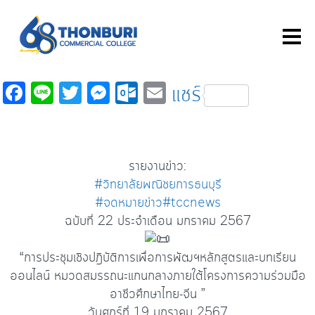
Fa
Li
T
M
O
E
แชร์
c
n
wi
es
ut
m
e
e
tt
se
lo
ail
b
er
n
o
รายงานข่าว:
o
ge
k.
#วิทยาลัยพณิชยการธนบุรี
o
r
c
#จดหมายข่าว
#tccnews
ฉบับที่ 22 ประจำเดือน มกราคม 2567
k
o
m
“การประชุมเชิงปฎิบัติการเพื่อการพัฒฯหลักสูตรและบทเรียน
ออนไลน์ หมวดสมรรถนะแกนกลางภายใต้โครงการความร่วมมือ
อาชีวศึกษาไทย-จีน ”
วันศุกร์ที่ 19 มกราคม 2567