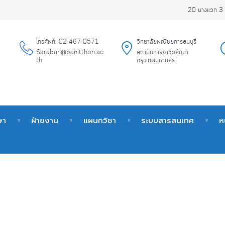
20 บางแวก 3 
โทรศัพท์: 02-467-0571
วิทยาลัยพณิชยการธนบุรี
Saraban@panitthon.ac.
สถาบันการอาชีวศึกษา
th
กรุงเทพมหานคร
ษา
ฝ่ายงาน
แผนกวิชา
ระบบสารสนเทศ
ห