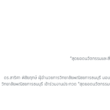
o
ge
k.
o
r
c
k
o
m
“สุดยอดนวัตกรรมและสิ
ดร.สาริศา พิชัยฤกษ์ ผู้อำนวยการวิทยาลัยพณิชยการธนบุรี มอ
วิทยาลัยพณิชยการธนบุรี เข้าร่วมงานประกวด “สุดยอดนวัตกรรม