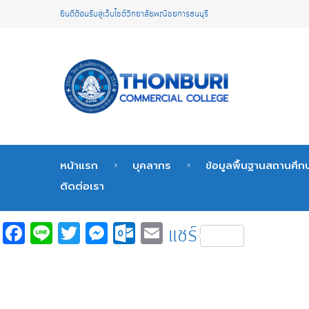
ยินดีต้อนรับสู่เว็บไซต์วิทยาลัยพณิชยการธนบุรี
หน้าแรก
บุคลากร
ข้อมูลพื้นฐานสถานศึก
ติดต่อเรา
Fa
Li
T
M
O
E
แชร์
c
n
wi
es
ut
m
e
e
tt
se
lo
ail
b
er
n
o