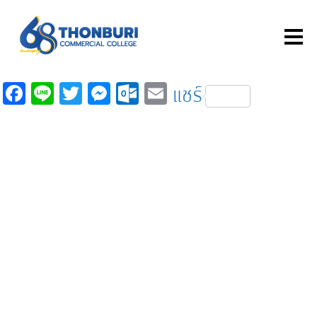
Fa
Li
T
M
O
E
แชร์
c
n
wi
es
ut
m
e
e
tt
se
lo
ail
b
er
n
o
o
ge
k.
o
r
c
k
o
m