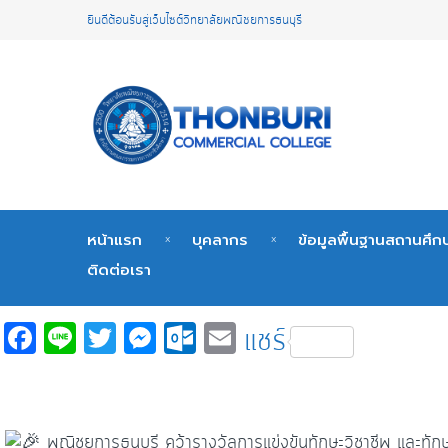
ยินดีต้อนรับสู่เว็บไซต์วิทยาลัยพณิชยการธนบุรี
หน้าแรก
บุคลากร
ข้อมูลพื้นฐานสถานศึก
ติดต่อเรา
Fa
Li
T
M
O
E
แชร์
c
n
wi
es
ut
m
e
e
tt
se
lo
ail
b
er
n
o
พณิชยการธนบุรี คว้ารางวัลการแข่งขันทักษะวิชาชีพ และทัก