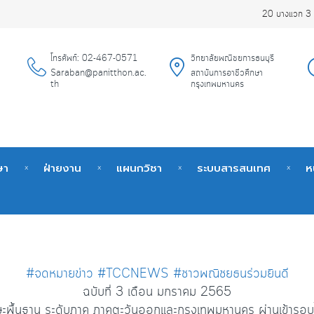
20 บางแวก 3 
โทรศัพท์: 02-467-0571
วิทยาลัยพณิชยการธนบุรี
Saraban@panitthon.ac.
สถาบันการอาชีวศึกษา
th
กรุงเทพมหานคร
ษา
ฝ่ายงาน
แผนกวิชา
ระบบสารสนเทศ
ห
#จดหมายข่าว
#TCCNEWS
#ชาวพณิชยธนร่วมยินดี
ฉบับที่ 3 เดือน มกราคม 2565
ษะพื้นฐาน ระดับภาค ภาคตะวันออกและกรุงเทพมหานคร ผ่านเข้ารอบได้