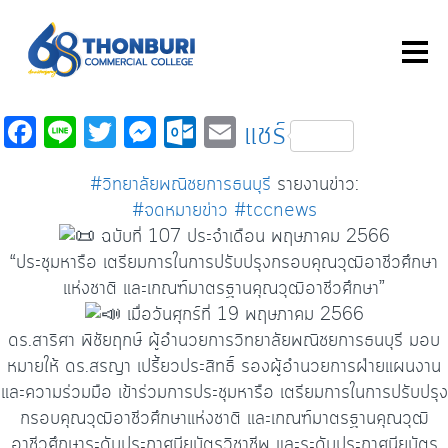
Fa
Li
T
M
O
E
แชร์
c
n
wi
es
ut
m
#วิทยาลัยพณิชยการธนบุรี
รายงานข่าว:
e
e
tt
se
lo
ail
#จดหมายข่าว
#tccnews
b
er
n
o
ฉบับที่ 107 ประจำเดือน พฤษภาคม 2566
o
ge
k.
“ประชุมหารือ เตรียมการในการปรับปรุงกรอบคุณวุฒิอาชีวศึกษา
o
r
c
แห่งชาติ และเกณฑ์มาตรฐานคุณวุฒิอาชีวศึกษา”
เมื่อวันศุกร์ที่ 19 พฤษภาคม 2566
k
o
ดร.สาริศา พิชัยฤกษ์ ผู้อำนวยการวิทยาลัยพณิชยการธนบุรี มอบ
m
หมายให้ ดร.สรญา เปรี้ยวประสิทธิ์ รองผู้อำนวยการฝ่ายแผนงาน
และความร่วมมือ เข้าร่วมการประชุมหารือ เตรียมการในการปรับปรุง
กรอบคุณวุฒิอาชีวศึกษาแห่งชาติ และเกณฑ์มาตรฐานคุณวุฒิ
อาชีวศึกษาระดับประกาศนียบัตรวิชาชีพ และระดับประกาศนียบัตร