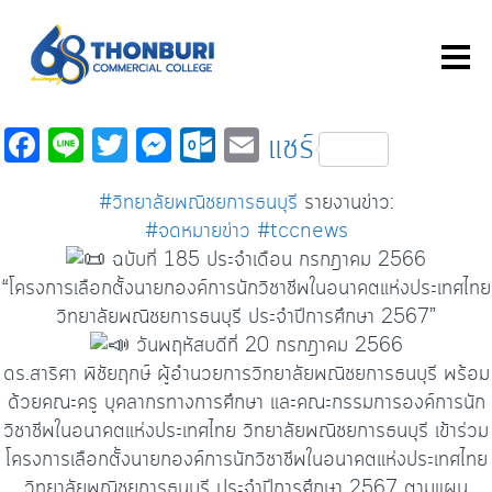
Fa
Li
T
M
O
E
แชร์
c
n
wi
es
ut
m
#วิทยาลัยพณิชยการธนบุรี
รายงานข่าว:
e
e
tt
se
lo
ail
#จดหมายข่าว
#tccnews
b
er
n
o
ฉบับที่ 185 ประจำเดือน กรกฎาคม 2566
o
ge
k.
“โครงการเลือกตั้งนายกองค์การนักวิชาชีพในอนาคตแห่งประเทศไทย
o
r
c
วิทยาลัยพณิชยการธนบุรี ประจำปีการศึกษา 2567”
วันพฤหัสบดีที่ 20 กรกฎาคม 2566
k
o
ดร.สาริศา พิชัยฤกษ์ ผู้อำนวยการวิทยาลัยพณิชยการธนบุรี พร้อม
m
ด้วยคณะครู บุคลากรทางการศึกษา และคณะกรรมการองค์การนัก
วิชาชีพในอนาคตแห่งประเทศไทย วิทยาลัยพณิชยการธนบุรี เข้าร่วม
โครงการเลือกตั้งนายกองค์การนักวิชาชีพในอนาคตแห่งประเทศไทย
วิทยาลัยพณิชยการธนบุรี ประจำปีการศึกษา 2567 ตามแผน