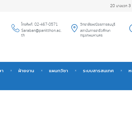
20 บางแวก 3 
โทรศัพท์: 02-467-0571
วิทยาลัยพณิชยการธนบุรี
Saraban@panitthon.ac.
สถาบันการอาชีวศึกษา
th
กรุงเทพมหานคร
ษา
ฝ่ายงาน
แผนกวิชา
ระบบสารสนเทศ
ห