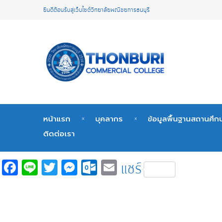
ยินดีต้อนรับสู่เว็บไซต์วิทยาลัยพณิชยการธนบุรี
หน้าแรก
บุคลากร
ข้อมูลพื้นฐานสถานศึก
ติดต่อเรา
Fa
Li
T
M
O
E
แชร์
c
n
wi
es
ut
m
e
e
tt
se
lo
ail
b
er
n
o