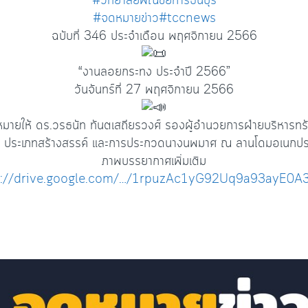
#วิทยาลัยพณิชยการธนบุรี
#จดหมายข่าว
#tccnews
ฉบับที่ 346 ประจำเดือน พฤศจิกายน 2566
“งานลอยกระทง ประจำปี 2566”
วันจันทร์ที่ 27 พฤศจิกายน 2566
บหมายให้ ดร.วรธนัท ทันตเสถียรวงศ์ รองผู้อำนวยการฝ่ายบริหาร
ประเภทสร้างสรรค์ และการประกวดนางนพมาศ ณ ลานโดมอเนกประส
ภาพบรรยากาศเพิ่มเติม
s://drive.google.com/…/1rpuzAc1yG92Uq9a93ayE0A