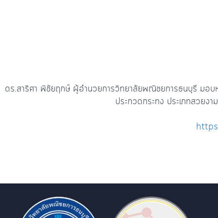
ดร.สาริศา พิชัยฤกษ์ ผู้อำนวยการวิทยาลัยพณิชยการธนบุรี มอ
ประกวดกระทง ประเภทสวยงาม 
http