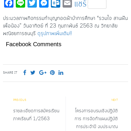
Fa
Li
T
M
O
E
แชร์
c
n
wi
es
ut
m
ประมวลภาพกิจกรรมทำบุญทอดผ้าป่าการศึกษา “รวมใจ สานฝัน
e
e
tt
se
lo
ail
เพื่อน้อง” วันอาทิตย์ ที่ 23 กุมภาพันธ์ 2563 ณ วิทยาลัย
b
er
n
o
พณิชยการธนบุรี
ดูรูปภาพเพิ่มเติม!!
o
ge
k.
Facebook Comments
o
r
c
k
o
m
SHARE IT
PREVIOUS
NEXT
รายละเอียดการสมัครเรียน
โครงการอบรมเชิงปฏิบัติ
ภาคเรียนที่ 1/2563
การ การจัดทำแผนปฏิบัติ
การประจำปี งบประมาณ