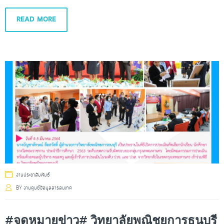
READ MORE
งานประชาสัมพันธ์
BY
งานศูนย์ข้อมูลสารสนเทศ
#จดหมายข่าว# วิทยาลัยพณิชยการธนบุรี