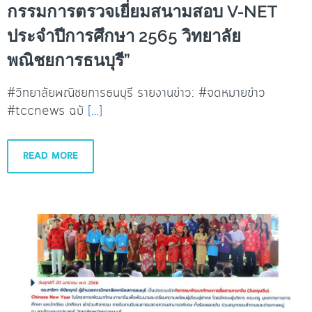
กรรมการตรวจเยี่ยมสนามสอบ V-NET
ประจำปีการศึกษา 2565 วิทยาลัย
พณิชยการธนบุรี”
#วิทยาลัยพณิชยการธนบุรี รายงานข่าว: #จดหมายข่าว
#tccnews ฉบั
[…]
READ MORE