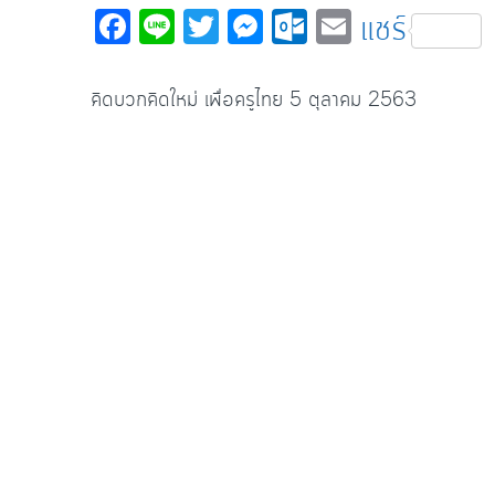
Fa
Li
T
M
O
E
แชร์
c
n
wi
es
ut
m
e
e
tt
se
lo
ail
คิดบวกคิดใหม่ เพื่อครูไทย 5 ตุลาคม 2563
b
er
n
o
เรียนสายอาชีพ​ มีงานรองรับ​ ต้องเรียนที่​ วิทยาลัย​พณิ
o
ge
k.
o
r
c
k
o
m