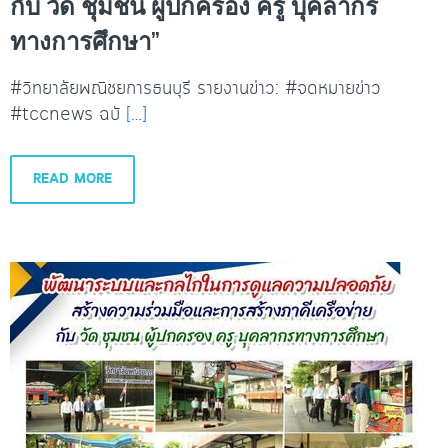
กับ วัด ชุมชน ผู้ปกครอง ครู บุคลากร
ทางการศึกษา”
#วิทยาลัยพณิชยการธนบุรี รายงานข่าว: #จดหมายข่าว
#tccnews ฉบั
[…]
READ MORE