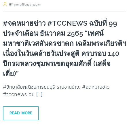
BY
งานศูนย์ข้อมูลสารสนเทศ
#จดหมายข่าว #TCCNEWS ฉบับที่ 99
ประจำเดือน ธันวาคม 2565 “เทศน์
มหาชาติเวสสันดรชาดก เฉลิมพระเกียรติฯ
เนื่องในวันคล้ายวันประสูติ ครบรอบ 140
ปีกรมหลวงชุมพรเขตอุดมศักดิ์ (เสด็จ
เตี่ย)”
#วิทยาลัยพณิชยการธนบุรี รายงานข่าว: #จดหมายข่าว
#tccnews ฉบั
[…]
READ MORE