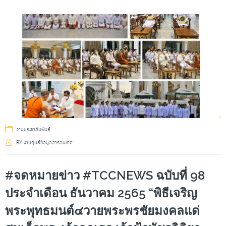
งานประชาสัมพันธ์
BY
งานศูนย์ข้อมูลสารสนเทศ
#จดหมายข่าว #TCCNEWS ฉบับที่ 98
ประจำเดือน ธันวาคม 2565 “พิธีเจริญ
พระพุทธมนต์๔วายพระพรชัยมงคลแด่