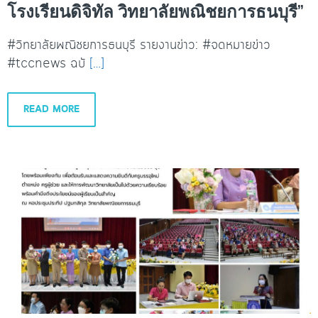
โรงเรียนดิจิทัล วิทยาลัยพณิชยการธนบุรี”
#วิทยาลัยพณิชยการธนบุรี รายงานข่าว: #จดหมายข่าว
#tccnews ฉบั
[…]
READ MORE