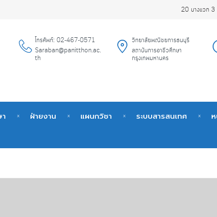
20 บางแวก 3 
โทรศัพท์: 02-467-0571
วิทยาลัยพณิชยการธนบุรี
Saraban@panitthon.ac.
สถาบันการอาชีวศึกษา
th
กรุงเทพมหานคร
ษา
ฝ่ายงาน
แผนกวิชา
ระบบสารสนเทศ
ห