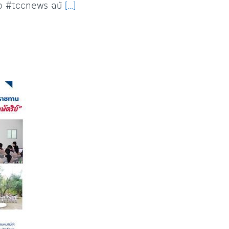
่าว #tccnews ฉบั
[…]