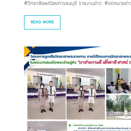
#วิทยาลัยพณิชยการธนบุรี รายงานข่าว: #จดหมายข
READ MORE