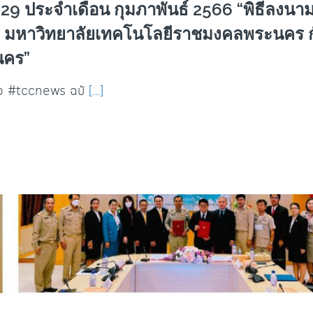
9 ประจำเดือน กุมภาพันธ์ 2566 “พิธีลงน
าง มหาวิทยาลัยเทคโนโลยีราชมงคลพระนคร ก
นคร”
่าว #tccnews ฉบั
[…]